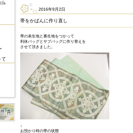
から
2016年9月2日
帯をかばんに作り直し
帯の表生地と裏生地をつかって
利休バッグとサブバッグに作り替えを
させて頂きました。
し
↑
お預かり時の帯の状態