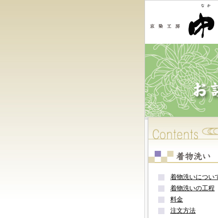
着物洗いについ
着物洗いの工程
料金
注文方法