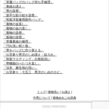
「草履バッグのバッグ持ち手修理」
「鼻緒お誂え」
「帯の染替」
「派手な鮫小紋を染替」
「和装洋装兼用新作バッグ」
「着物の金直し」
「着物の金の直し」
「着物の染替」
「振袖の染替」
「草履鼻緒の修理」
「汚れ洗い前と後」
「帯をバッグに作り替える」
「お宮参り男児のしめ誂え・紋入れ」
「和装ウエディング」白無垢洗い
「帯螺鈿のべたつき直し」
「法衣 麻生地の洗い」
「お宮参り・七五三 男児のしめのカビ」
トップ
|
着物洗い
|
お誂え
|
中秀について
|
着物あれこれ辞典
©2021 NAKASHU.