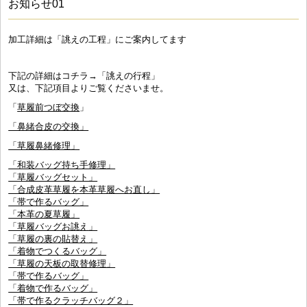
お知らせ01
加工詳細は「誂えの工程」にご案内してます
下記の詳細はコチラ→「誂えの行程」
又は、下記項目よりご覧くださいませ。
「
草履前つぼ交換
」
「鼻緒合皮の交換」
「草履鼻緒修理」
「和装バッグ持ち手修理」
「草履バッグセット」
「合成皮革草履を本革草履へお直し」
「帯で作るバッグ」
「本革の夏草履」
「草履バッグお誂え」
「草履の裏の貼替え」
「着物でつくるバッグ」
「草履の天板の取替修理」
「帯で作るバッグ」
「着物で作るバッグ」
「帯で作るクラッチバッグ２」